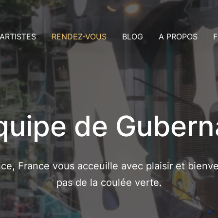
ARTISTES
RENDEZ-VOUS
BLOG
A PROPOS
F
rtistes Dublin
Consultation
us
rtistes Nice
Rendez-vous
ollaboration avec les artistes
Payer un acompte
aleries
ans ma ville
quipe de Gubern
ce, France vous acceuille avec plaisir et bienv
pas de la coulée verte.