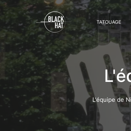
TATOUAGE
Prix
A
Rendez-vo
A
Soins
C
Toutes les g
D
L'é
L'équipe de Ni