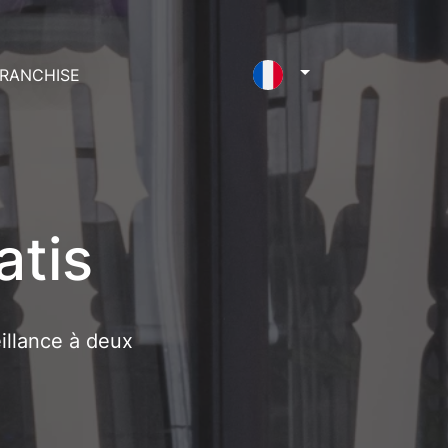
RANCHISE
atis
eillance à deux