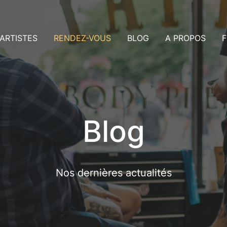
ARTISTES
RENDEZ-VOUS
BLOG
A PROPOS
F
rtistes Dublin
Consultation
us
rtistes Nice
Rendez-vous
ollaboration avec les artistes
Payer un acompte
aleries
ans ma ville
Blog
Nos dernières actualités