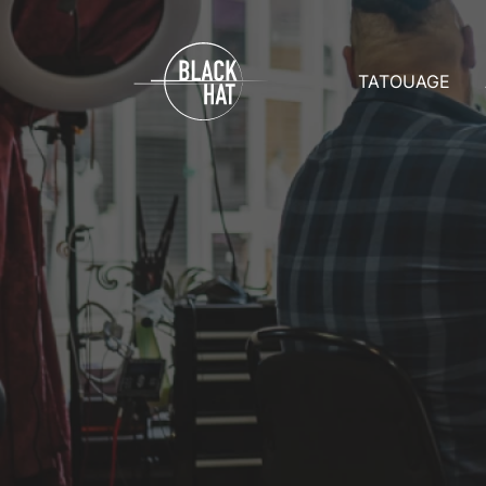
TATOUAGE
Prix
A
Rendez-vo
A
Soins
C
Toutes les g
D