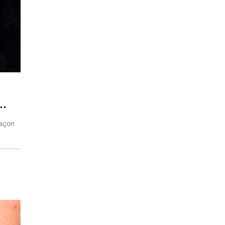
..
façon