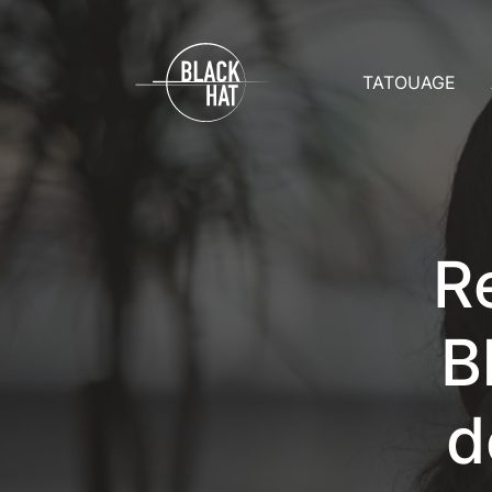
TATOUAGE
Prix
A
Rendez-vo
A
Soins
C
Toutes les g
D
R
B
d