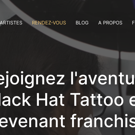
ARTISTES
RENDEZ-VOUS
BLOG
A PROPOS
F
rtistes Dublin
Consultation
us
rtistes Nice
Rendez-vous
ollaboration avec les artistes
Payer un acompte
aleries
ans ma ville
ejoignez l'aventu
lack Hat Tattoo 
evenant franchi