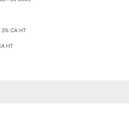
: 3% CA HT
 CA HT