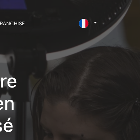
RANCHISE
re
en
sé