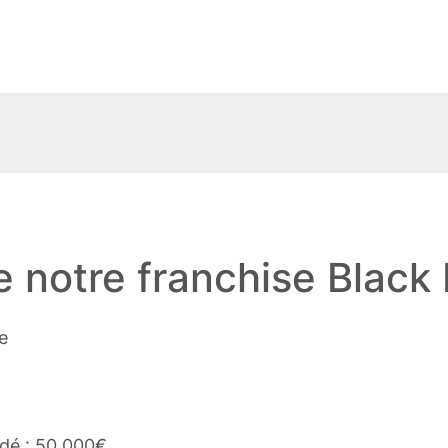
 notre franchise Black 
se
dé : 50 000€