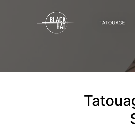
TATOUAGE
Prix
A
Rendez-vo
A
Soins
C
Toutes les g
D
Tatouag