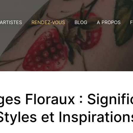
ARTISTES
RENDEZ-VOUS
BLOG
A PROPOS
F
rtistes Dublin
Consultation
us
rtistes Nice
Rendez-vous
ollaboration avec les artistes
Payer un acompte
aleries
ans ma ville
es Floraux : Signifi
Styles et Inspiration