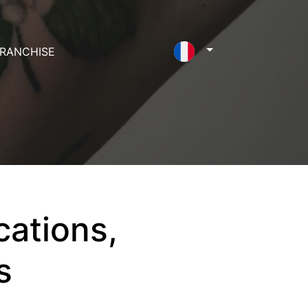
RANCHISE
cations,
s