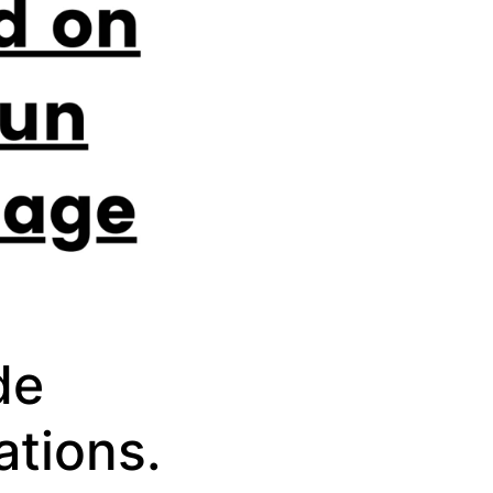
de
ations.