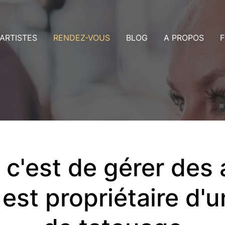
ARTISTES
RENDEZ-VOUS
BLOG
A PROPOS
F
rtistes Dublin
Consultation
us
rtistes Nice
Rendez-vous
ollaboration avec les artistes
Payer un acompte
aleries
ans ma ville
c'est de gérer des 
est propriétaire d'