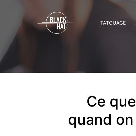
TATOUAGE
Prix
A
Rendez-vo
A
Soins
C
Toutes les g
D
Ce que 
quand on 