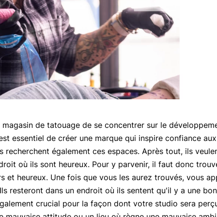
u magasin de tatouage de se concentrer sur le développeme
est essentiel de créer une marque qui inspire confiance aux c
es recherchent également ces espaces. Après tout, ils veulent
droit où ils sont heureux. Pour y parvenir, il faut donc trouv
urs et heureux. Une fois que vous les aurez trouvés, vous a
ls resteront dans un endroit où ils sentent qu'il y a une bo
également crucial pour la façon dont votre studio sera perç
ne mauvaise attitude ou un lieu où règne une mauvaise amb