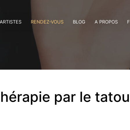
ARTISTES
RENDEZ-VOUS
BLOG
A PROPOS
F
rtistes Dublin
Consultation
us
rtistes Nice
Rendez-vous
ollaboration avec les artistes
Payer un acompte
aleries
ans ma ville
thérapie par le tato