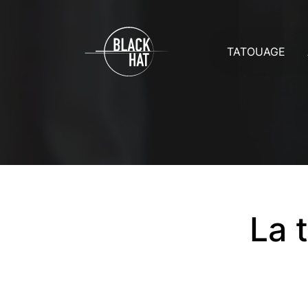
TATOUAGE
Prix
A
Rendez-vo
A
Soins
C
Toutes les g
D
La 