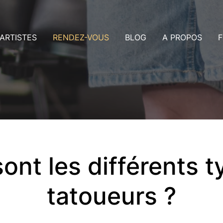
ARTISTES
RENDEZ-VOUS
BLOG
A PROPOS
F
rtistes Dublin
Consultation
us
rtistes Nice
Rendez-vous
ollaboration avec les artistes
Payer un acompte
aleries
ans ma ville
ont les différents 
tatoueurs ?