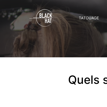
TATOUAGE
Prix
A
Rendez-vo
A
Soins
C
Toutes les g
D
Quels s